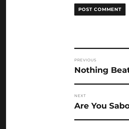
Post
PREVIOUS
navigation
Nothing Bea
Previous
post:
NEXT
Are You Sabo
Next
post: