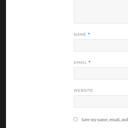
NAME
*
EMAIL
*
WEBSITE
Save my name, email, and 