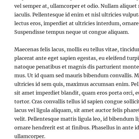
vel semper at, ullamcorper et odio. Nullam alique
iaculis. Pellentesque id enim et nisl ultricies vulpu
lectus eros, imperdiet at ultricies interdum, ornar
Suspendisse tempus neque ut congue aliquam.
Maecenas felis lacus, mollis eu tellus vitae, tincidu
placerat ante eget sapien egestas, eu eleifend turpi
natoque penatibus et magnis dis parturient montes
mus. Ut id quam sed mauris bibendum convallis. M
ultricies id sem quis, maximus accumsan enim. Pel
sit amet imperdiet blandit, quam eros porta orci, e
tortor. Cras convallis tellus id sapien congue solli
lacus vel ligula aliquam, sit amet auctor felis phar
velit. Pellentesque mattis ligula leo, id bibendum l
ornare hendrerit est at finibus. Phasellus in ante i
ullamcorper.