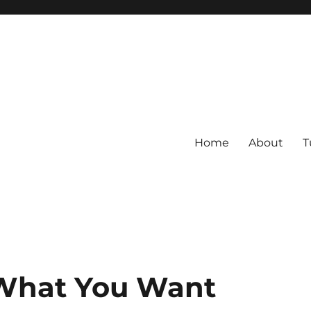
Home
About
T
Grades
 What You Want