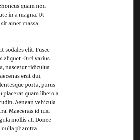
t rhoncus quam non
tate in a magna. Ut
e sit amet massa.
nt sodales elit. Fusce
s aliquet. Orci varius
, nascetur ridiculus
aecenas erat dui,
lentesque porta, purus
u placerat quam libero a
citudin. Aenean vehicula
etra. Maecenas id nisi
igula mollis at. Donec
d nulla pharetra